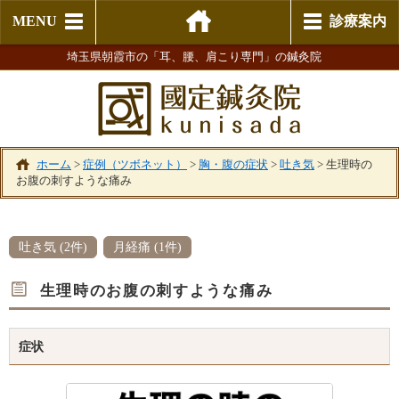
MENU
診療案内
埼玉県朝霞市の「耳、腰、肩こり専門」の鍼灸院
ホーム
>
症例（ツボネット）
>
胸・腹の症状
>
吐き気
>
生理時の
お腹の刺すような痛み
吐き気 (2件)
月経痛 (1件)
生理時のお腹の刺すような痛み
症状