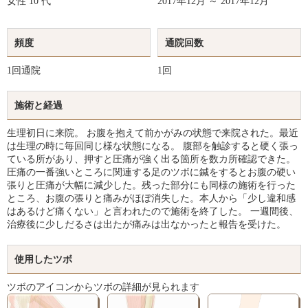
女性
10 代
2017年12月 ～ 2017年12月
頻度
通院回数
1回通院
1回
施術と経過
生理初日に来院。 お腹を抱えて前かがみの状態で来院された。最近
は生理の時に毎回同じ様な状態になる。 腹部を触診すると硬く張っ
ている所があり、押すと圧痛が強く出る箇所を数カ所確認できた。
圧痛の一番強いところに関連する足のツボに鍼をするとお腹の硬い
張りと圧痛が大幅に減少した。残った部分にも同様の施術を行った
ところ、お腹の張りと痛みがほぼ消失した。本人から「少し違和感
はあるけど痛くない」と言われたので施術を終了した。 一週間後、
治療後に少しだるさは出たが痛みは出なかったと報告を受けた。
使用したツボ
ツボのアイコンからツボの詳細が見られます