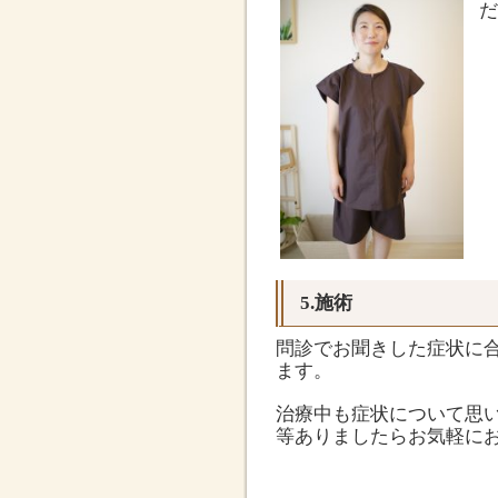
だ
5.施術
問診でお聞きした症状に
ます。
治療中も症状について思
等ありましたらお気軽に