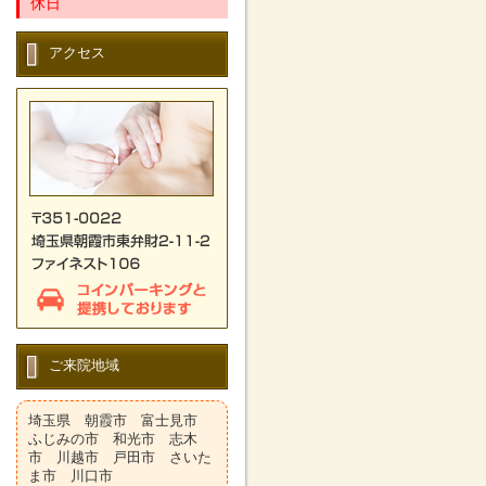
休日
アクセス
ご来院地域
埼玉県 朝霞市 富士見市
ふじみの市 和光市 志木
市 川越市 戸田市 さいた
ま市 川口市