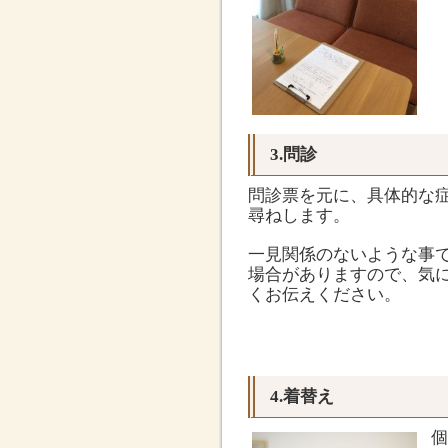
3.問診
問診票を元に、具体的な
尋ねします。
一見関係のないような事
場合がありますので、気
くお伝えください。
4.着替え
個