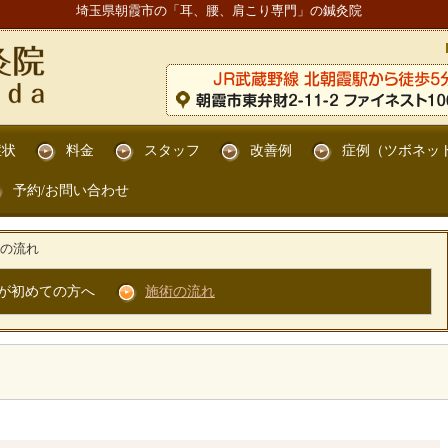
埼玉県朝霞市の「耳、腰、肩こり専門」の鍼灸院
症状
料金
スタッフ
改善例
症例（ツボネッ
予約/お問い合わせ
の流れ
が初めての方へ
施術の流れ