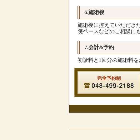
6.施術後
施術後に控えていただき
院ペースなどのご相談に
7.会計&予約
初診料と1回分の施術料