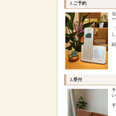
1.ご予約
当
ー
「
し
紹
2.受付
予
い
予