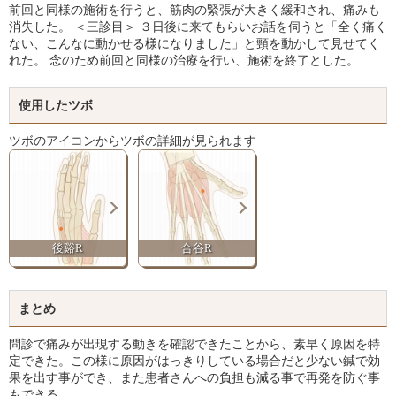
前回と同様の施術を行うと、筋肉の緊張が大きく緩和され、痛みも
消失した。 ＜三診目＞ ３日後に来てもらいお話を伺うと「全く痛く
ない、こんなに動かせる様になりました」と頸を動かして見せてく
れた。 念のため前回と同様の治療を行い、施術を終了とした。
使用したツボ
ツボのアイコンからツボの詳細が見られます
後谿R
合谷R
まとめ
問診で痛みが出現する動きを確認できたことから、素早く原因を特
定できた。この様に原因がはっきりしている場合だと少ない鍼で効
果を出す事ができ、また患者さんへの負担も減る事で再発を防ぐ事
もできる。