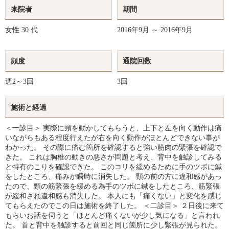
来院者
期間
女性
30 代
2016年9月 ～ 2016年9月
頻度
通院回数
週2～3回
3回
施術と経過
＜一診目＞ 実際に頸を動かしてもらうと、上下と左を向く動作は痛
いながらもある程度行えたが右を向く動作がほとんどできない事が
わかった。 その際に痛む箇所を確認すると強い筋肉の緊張を確認で
きた。 これは胸椎の動きの悪さが問題と考え、背中を触診してみる
と特有のこりを確認できた。 このコリを緩めるために手のツボに鍼
をしたところ、痛みが瞬時に消失した。 頸の前の方に違和感があっ
たので、頸の筋緊張を緩める為手のツボに鍼をしたところ、筋緊張
が緩和され違和感も消失した。 本人にも「痛くない」と変化を感じ
てもらえたのでこの日は施術を終了した。 ＜二診目＞ ２日後に来て
もらいお話を伺うと「ほとんど痛くないが少し気になる」と言われ
た。 首と背中を触診すると前回と同じ箇所に少し緊張が見られた。