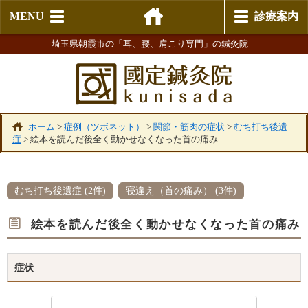
MENU
診療案内
埼玉県朝霞市の「耳、腰、肩こり専門」の鍼灸院
ホーム
>
症例（ツボネット）
>
関節・筋肉の症状
>
むち打ち後遺
症
>
絵本を読んだ後全く動かせなくなった首の痛み
むち打ち後遺症 (2件)
寝違え（首の痛み） (3件)
絵本を読んだ後全く動かせなくなった首の痛み
症状